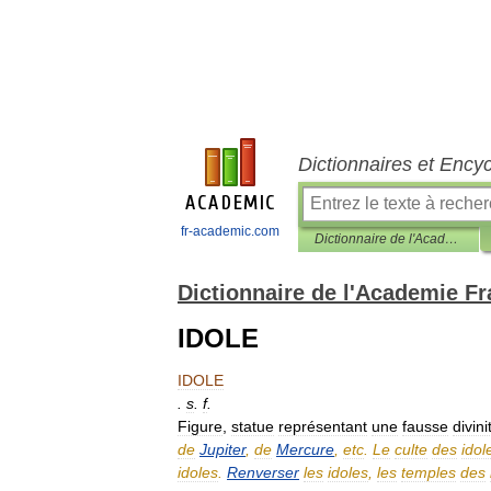
Dictionnaires et Ency
fr-academic.com
Dictionnaire de l'Academie Francaise, 7eme edition (1835)
Dictionnaire de l'Academie Fr
IDOLE
IDOLE
.
s
.
f
.
Figure
,
statue
représentant
une
fausse
divini
de
Jupiter
,
de
Mercure
,
etc
.
Le
culte
des
idol
idoles
.
Renverser
les
idoles
,
les
temples
des